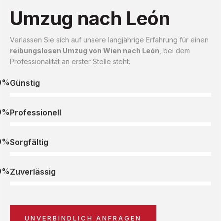
Umzug nach León
Verlassen Sie sich auf unsere langjährige Erfahrung für einen
reibungslosen Umzug von Wien nach León
, bei dem
Professionalität an erster Stelle steht.
0%
Günstig
0%
Professionell
0%
Sorgfältig
0%
Zuverlässig
UNVERBINDLICH ANFRAGEN