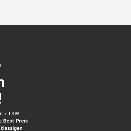
S
h
!
nn + LKW
re
Best-Preis-
tklassigen