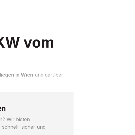
LKW vom
iegen in Wien
und darüber
en
n? Wir bieten
 schnell, sicher und