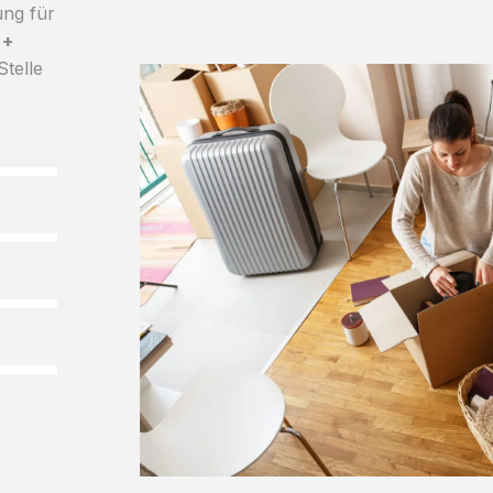
ung für
 +
Stelle