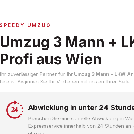
SPEEDY UMZUG
Umzug 3 Mann + 
Profi aus Wien
Ihr zuverlässiger Partner für
Ihr Umzug 3 Mann + LKW-Anl
hinaus. Beginnen Sie Ihr Vorhaben mit uns an Ihrer Seite.
Abwicklung in unter 24 Stund
Brauchen Sie eine schnelle Abwicklung in Wie
Expressservice innerhalb von 24 Stunden an -
effizient.