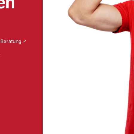
en
 Beratung ✓
: