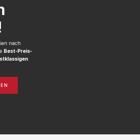
h
!
Wien nach
re
Best-Preis-
stklassigen
GEN