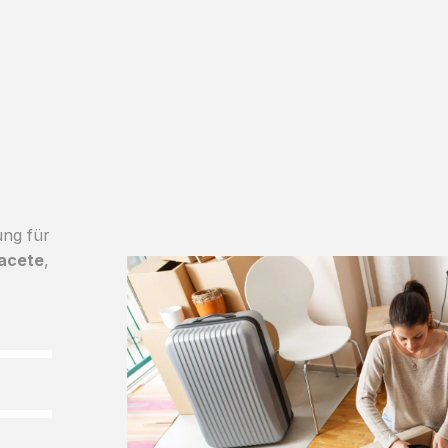
ung für
acete
,