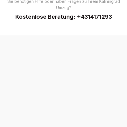
Sie benötigen Hilfe oder haben Fragen zu Ihrem Kaliningrad
Umzug?
Kostenlose Beratung:
+4314171293