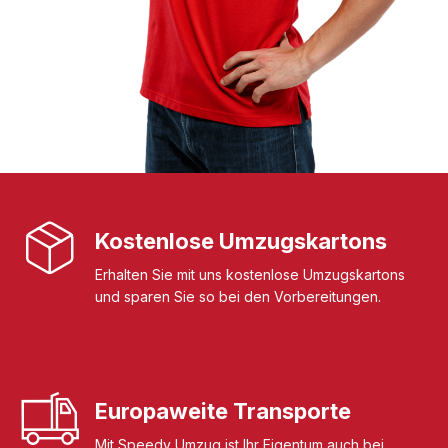
Kostenlose Umzugskartons
Erhalten Sie mit uns kostenlose Umzugskartons
und sparen Sie so bei den Vorbereitungen.
Europaweite Transporte
Mit Speedy Umzug ist Ihr Eigentum auch bei