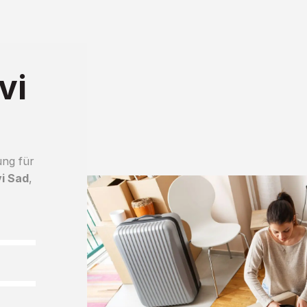
vi
ung für
i Sad
,