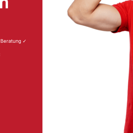
n
 Beratung ✓
: