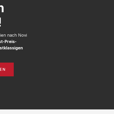
h
!
Wien nach Novi
t-Preis-
stklassigen
GEN