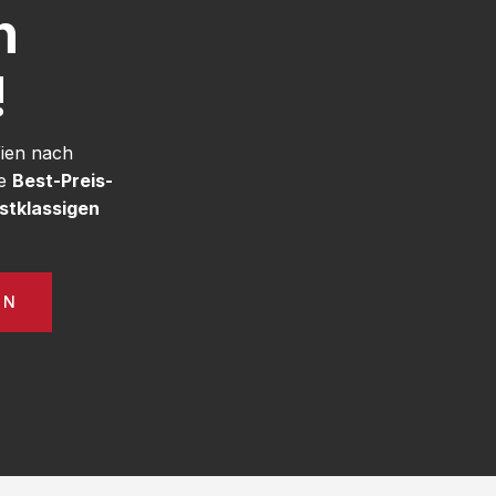
h
!
Wien nach
re
Best-Preis-
stklassigen
EN