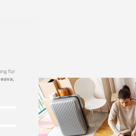
ung für
ceava
,