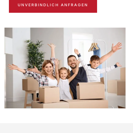
UNVERBINDLICH ANFRAGEN