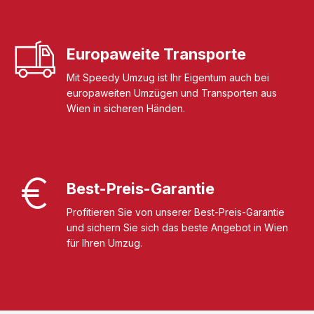
Europaweite Transporte
Mit Speedy Umzug ist Ihr Eigentum auch bei
europaweiten Umzügen und Transporten aus
Wien in sicheren Händen.
Best-Preis-Garantie
Profitieren Sie von unserer Best-Preis-Garantie
und sichern Sie sich das beste Angebot in Wien
für Ihren Umzug.