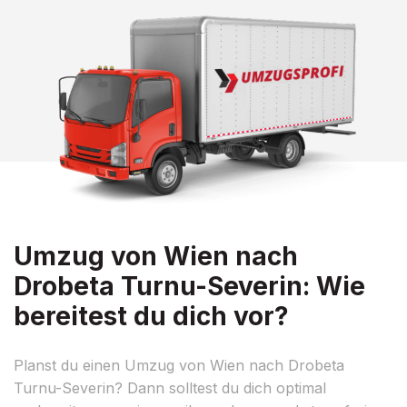
Umzug von Wien nach
Drobeta Turnu-Severin: Wie
bereitest du dich vor?
Planst du einen Umzug von Wien nach Drobeta
Turnu-Severin? Dann solltest du dich optimal