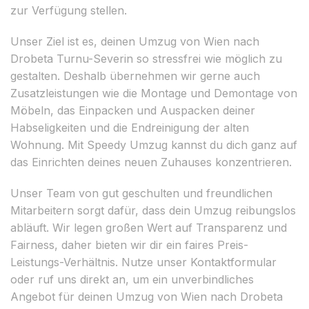
zur Verfügung stellen.
Unser Ziel ist es, deinen Umzug von Wien nach
Drobeta Turnu-Severin so stressfrei wie möglich zu
gestalten. Deshalb übernehmen wir gerne auch
Zusatzleistungen wie die Montage und Demontage von
Möbeln, das Einpacken und Auspacken deiner
Habseligkeiten und die Endreinigung der alten
Wohnung. Mit Speedy Umzug kannst du dich ganz auf
das Einrichten deines neuen Zuhauses konzentrieren.
Unser Team von gut geschulten und freundlichen
Mitarbeitern sorgt dafür, dass dein Umzug reibungslos
abläuft. Wir legen großen Wert auf Transparenz und
Fairness, daher bieten wir dir ein faires Preis-
Leistungs-Verhältnis. Nutze unser Kontaktformular
oder ruf uns direkt an, um ein unverbindliches
Angebot für deinen Umzug von Wien nach Drobeta