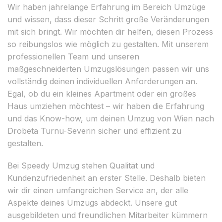
Wir haben jahrelange Erfahrung im Bereich Umzüge
und wissen, dass dieser Schritt große Veränderungen
mit sich bringt. Wir möchten dir helfen, diesen Prozess
so reibungslos wie möglich zu gestalten. Mit unserem
professionellen Team und unseren
maßgeschneiderten Umzugslösungen passen wir uns
vollständig deinen individuellen Anforderungen an.
Egal, ob du ein kleines Apartment oder ein großes
Haus umziehen möchtest – wir haben die Erfahrung
und das Know-how, um deinen Umzug von Wien nach
Drobeta Turnu-Severin sicher und effizient zu
gestalten.
Bei Speedy Umzug stehen Qualität und
Kundenzufriedenheit an erster Stelle. Deshalb bieten
wir dir einen umfangreichen Service an, der alle
Aspekte deines Umzugs abdeckt. Unsere gut
ausgebildeten und freundlichen Mitarbeiter kümmern