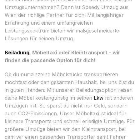
Umzugsunternehmen? Dann ist Speedy Umzug aus
Wien der richtige Partner für dich! Mit langjähriger
Erfahrung und einem umfangreichen
Leistungsspektrum bieten wir maßgeschneiderte
Lösungen für deinen Umzug.
Beiladung
, Möbeltaxi oder Kleintransport – wir
finden die passende Option für dich!
Ob du nur einzelne Möbelstücke transportieren
möchtest oder den gesamten Haushalt, bei uns bist du
in guten Händen. Mit unserer Beiladungsoption reisen
deine Möbel kostengünstig im selben
Lkw
mit anderen
Umzügen mit. So sparst du nicht nur Geld, sondern
auch CO2-Emissionen. Unser Möbeltaxi ist ideal für
kleinere Transporte und schnell erledigte Umzüge. Für
größere Umzüge bieten wir den Kleintransport, bei
dem wir einen passenden Transporter samt Fahrer