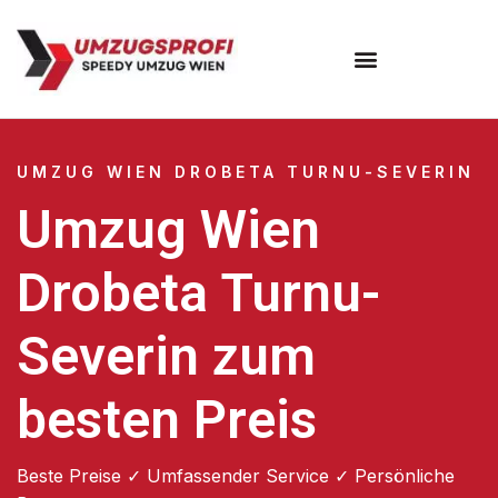
Umzugsunternehmen Wien
UMZUG WIEN DROBETA TURNU-SEVERIN
Umzug Wien
Drobeta Turnu-
Severin zum
besten Preis
Beste Preise ✓ Umfassender Service ✓ Persönliche