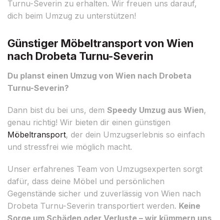
Turnu-Severin zu erhalten. Wir freuen uns darauf,
dich beim Umzug zu unterstützen!
Günstiger Möbeltransport von Wien
nach Drobeta Turnu-Severin
Du planst einen Umzug von Wien nach Drobeta
Turnu-Severin?
Dann bist du bei uns, dem
Speedy Umzug aus Wien
,
genau richtig! Wir bieten dir einen günstigen
Möbeltransport
, der dein Umzugserlebnis so einfach
und stressfrei wie möglich macht.
Unser erfahrenes Team von Umzugsexperten sorgt
dafür, dass deine Möbel und persönlichen
Gegenstände sicher und zuverlässig von Wien nach
Drobeta Turnu-Severin transportiert werden.
Keine
Sorge um Schäden oder Verluste – wir kümmern uns