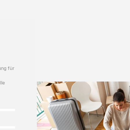
ung für
lle