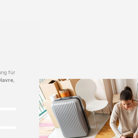
ung für
Havre
,