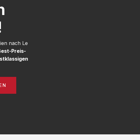
h
!
ien nach Le
Best-Preis-
stklassigen
EN