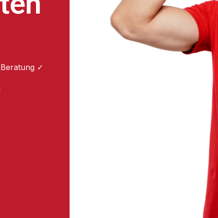
ten
 Beratung ✓
: