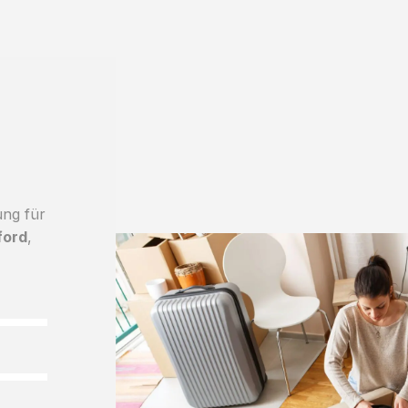
ung für
ford
,