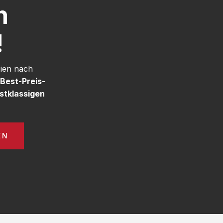
h
!
Wien nach
Best-Preis-
stklassigen
EN