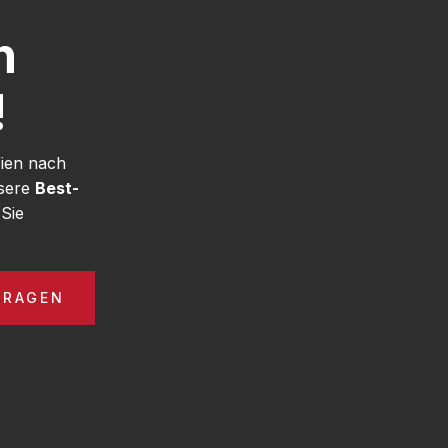
h
!
Wien nach
nsere
Best-
Sie
FRAGEN