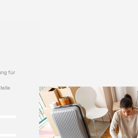
ung für
telle