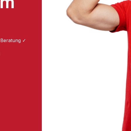
um
 Beratung ✓
: