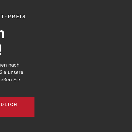
T-PREIS
h
!
Wien nach
Sie unsere
ießen Sie
NDLICH