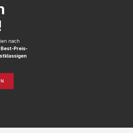
h
!
Wien nach
e
Best-Preis-
stklassigen
EN