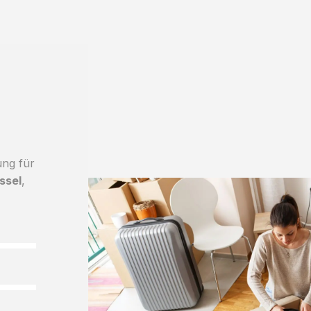
ung für
ssel
,