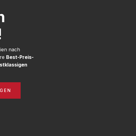
h
!
Wien nach
ere
Best-Preis-
stklassigen
AGEN