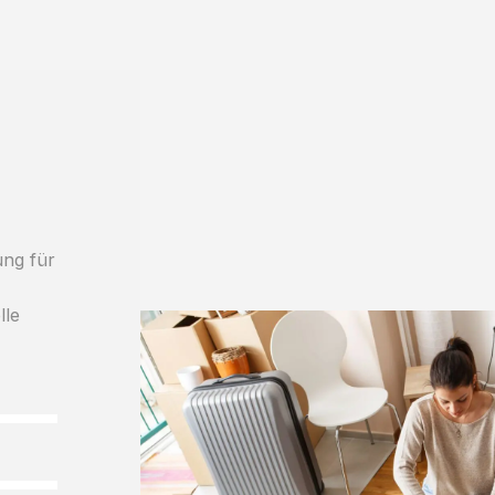
ung für
lle