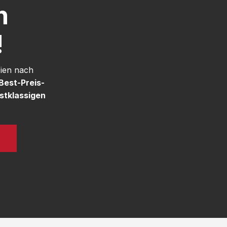
h
!
Wien nach
Best-Preis-
stklassigen
N