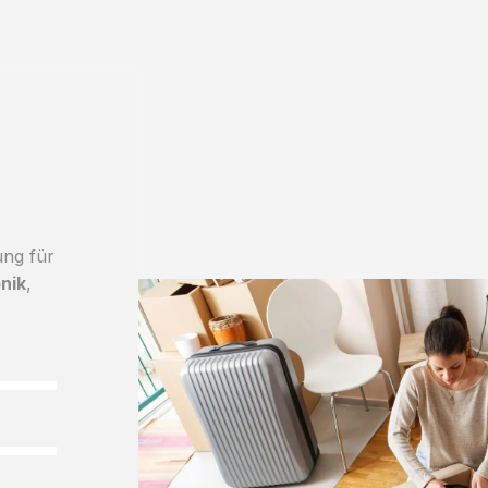
ung für
nik
,